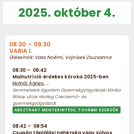
2025. október 4.
08:30
–
09:30
VARIA I.
Üléselnök: Vass Noémi, Vojnisek Zsuzsanna
08:30
–
08:42
Malnutríció érdekes kóroka 2025-ben
Molnár Ágnes
, ...
Semmelweis Egyetem Gyermekgyógyászati Klinika
Bókay utcai részleg Csecsemő- és
gyermekgyógyászat
ABSZTRAKT MEGTEKINTÉSE, TOVÁBBI SZERZŐK
08:42
–
08:54
Csupán táplálási nehézség vagy súlyos