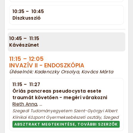
10:35
–
10:45
Diszkusszió
10:45
–
11:15
Kávészünet
11:15
–
12:05
INVAZÍV II - ENDOSZKÓPIA
Üléselnök: Kadenczky Orsolya, Kovács Márta
11:15
–
11:27
Óriás pancreas pseudocysta esete
traumát követően - megéri várakozni
Rieth Anna
, ...
Szegedi Tudományegyetem Szent-Györgyi Albert
Klinikai Központ Gyermeksebészeti osztály, Szeged
ABSZTRAKT MEGTEKINTÉSE, TOVÁBBI SZERZŐK