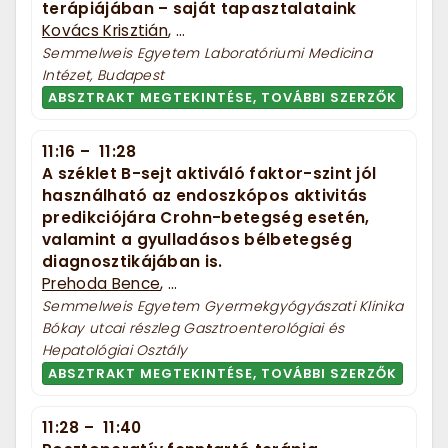
terápiájában – saját tapasztalataink
Kovács Krisztián
, ...
Semmelweis Egyetem Laboratóriumi Medicina
Intézet, Budapest
ABSZTRAKT MEGTEKINTÉSE, TOVÁBBI SZERZŐK
11:16
–
11:28
A széklet B-sejt aktiváló faktor-szint jól
használható az endoszkópos aktivitás
predikciójára Crohn-betegség esetén,
valamint a gyulladásos bélbetegség
diagnosztikájában is.
Prehoda Bence
, ...
Semmelweis Egyetem Gyermekgyógyászati Klinika
Bókay utcai részleg Gasztroenterológiai és
Hepatológiai Osztály
ABSZTRAKT MEGTEKINTÉSE, TOVÁBBI SZERZŐK
11:28
–
11:40