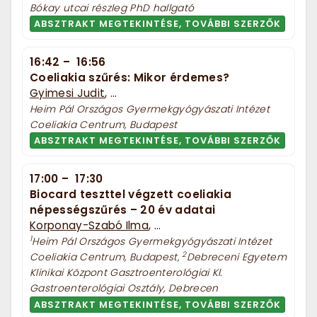
Bókay utcai részleg PhD hallgató
ABSZTRAKT MEGTEKINTÉSE, TOVÁBBI SZERZŐK
16:42
–
16:56
Coeliakia szűrés: Mikor érdemes?
Gyimesi Judit
, ...
Heim Pál Országos Gyermekgyógyászati Intézet
Coeliakia Centrum, Budapest
ABSZTRAKT MEGTEKINTÉSE, TOVÁBBI SZERZŐK
17:00
–
17:30
Biocard teszttel végzett coeliakia
népességszűrés – 20 év adatai
Korponay-Szabó Ilma
, ...
1
Heim Pál Országos Gyermekgyógyászati Intézet
2
Coeliakia Centrum, Budapest,
Debreceni Egyetem
Klinikai Központ Gasztroenterológiai Kl.
Gastroenterológiai Osztály, Debrecen
ABSZTRAKT MEGTEKINTÉSE, TOVÁBBI SZERZŐK