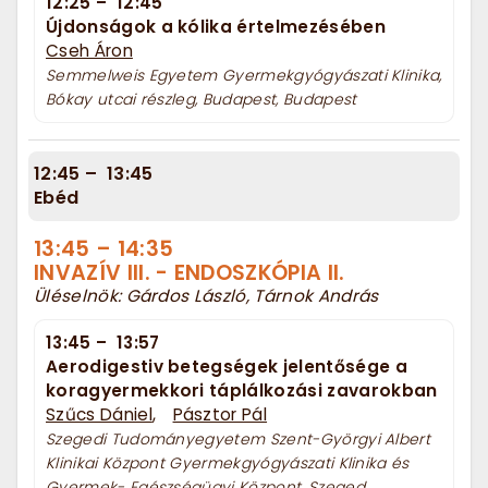
12:25
–
12:45
Újdonságok a kólika értelmezésében
Cseh Áron
Semmelweis Egyetem Gyermekgyógyászati Klinika,
Bókay utcai részleg, Budapest, Budapest
12:45
–
13:45
Ebéd
13:45
–
14:35
INVAZÍV III. - ENDOSZKÓPIA II.
Üléselnök: Gárdos László, Tárnok András
13:45
–
13:57
Aerodigestiv betegségek jelentősége a
koragyermekkori táplálkozási zavarokban
Szűcs Dániel
,
Pásztor Pál
Szegedi Tudományegyetem Szent-Györgyi Albert
Klinikai Központ Gyermekgyógyászati Klinika és
Gyermek- Egészségügyi Központ, Szeged