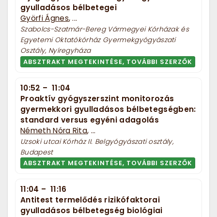
gyulladásos bélbetegei
Györfi Ágnes
, ...
Szabolcs-Szatmár-Bereg Vármegyei Kórházak és
Egyetemi Oktatókórház Gyermekgyógyászati
Osztály, Nyíregyháza
ABSZTRAKT MEGTEKINTÉSE, TOVÁBBI SZERZŐK
10:52
–
11:04
Proaktív gyógyszerszint monitorozás
gyermekkori gyulladásos bélbetegségben:
standard versus egyéni adagolás
Németh Nóra Rita
, ...
Uzsoki utcai Kórház II. Belgyógyászati osztály,
Budapest
ABSZTRAKT MEGTEKINTÉSE, TOVÁBBI SZERZŐK
11:04
–
11:16
Antitest termelődés rizikófaktorai
gyulladásos bélbetegség biológiai