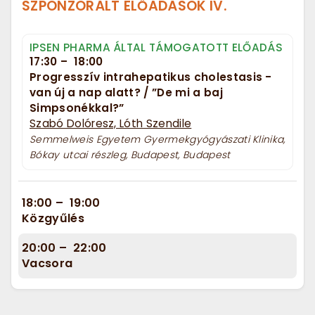
SZPONZORÁLT ELŐADÁSOK IV.
IPSEN PHARMA ÁLTAL TÁMOGATOTT ELŐADÁS
17:30
–
18:00
Progresszív intrahepatikus cholestasis -
van új a nap alatt? / ”De mi a baj
Simpsonékkal?”
Szabó Dolóresz, Lóth Szendile
Semmelweis Egyetem Gyermekgyógyászati Klinika,
Bókay utcai részleg, Budapest, Budapest
18:00
–
19:00
Közgyűlés
20:00
–
22:00
Vacsora