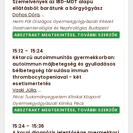
Szemelvények az IBD-MDT alapú
ellátásból: barátunk a bőrgyógyász
Dohos Dóra
, ...
Heim Pál Országos Gyermekgyógyászati Intézet
Gastroenterológiai és Nephrológiai, Budapest
ABSZTRAKT MEGTEKINTÉSE, TOVÁBBI SZERZŐK
15:12
–
15:24
Kétarcú autoimmunitás gyermekkorban:
autoimmun májbetegség és gyulladásos
bélbetegség társulása immun
thrombocytopeniaval – két
esetismertetés
Vaski Júlia
, ...
Pécsi Tudományegyetem Klinikai Központ
Gyermekgyógyászati Klinika, Pécs
ABSZTRAKT MEGTEKINTÉSE, TOVÁBBI SZERZŐK
15:24
–
15:36
A korai diagnózis jelentősége gyermekkori