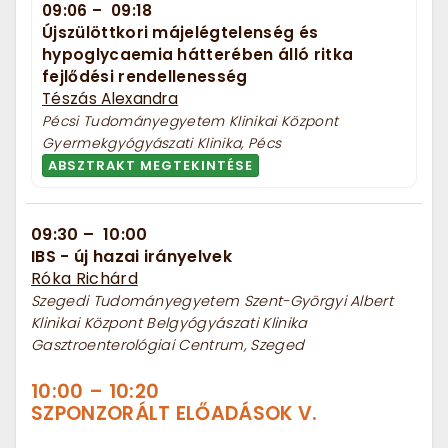
09:06
–
09:18
Újszülöttkori májelégtelenség és
hypoglycaemia hátterében álló ritka
fejlődési rendellenesség
Tészás Alexandra
Pécsi Tudományegyetem Klinikai Központ
Gyermekgyógyászati Klinika, Pécs
ABSZTRAKT MEGTEKINTÉSE
09:30
–
10:00
IBS - új hazai irányelvek
Róka Richárd
Szegedi Tudományegyetem Szent-Györgyi Albert
Klinikai Központ Belgyógyászati Klinika
Gasztroenterológiai Centrum, Szeged
10:00
–
10:20
SZPONZORÁLT ELŐADÁSOK V.