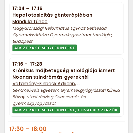
17:04
–
17:16
Hepatotoxicitás génterápiában
Mandula Tünde
Magyarországi Református Egyház Bethesda
Gyermekkórháza Gyermek-gasztroenterológia,
Budapest
ABSZTRAKT MEGTEKINTÉSE
17:16
–
17:28
Krónikus májbetegség etiológiája ismert
Noonan szindrómás gyereknél
Vatamány-Einbeck Adrienn
, ...
Semmelweis Egyetem Gyermekgyógyászati Klinika
Bókay utcai részleg Csecsemő- és
gyermekgyógyászat
ABSZTRAKT MEGTEKINTÉSE, TOVÁBBI SZERZŐK
17:30
–
18:00