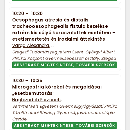
10:20
–
10:30
Oesophagus atresia és distalis
tracheooesophagealis fistula kezelése
extrém kis súlyú koraszülöttek esetében –
esetismertetés és irodalmi áttekintés
Varga Alexandra
, ...
Szegedi Tudományegyetem Szent-Györgyi Albert
Klinikai Központ Gyermeksebészeti osztály, Szeged
ABSZTRAKT MEGTEKINTÉSE, TOVÁBBI SZERZŐK
10:30
–
10:35
Microgastria kórokai és megoldásai
„esetbemutatás”
Naghizadeh Farzaneh
, ...
Semmelweis Egyetem Gyermekgyógyászati Klinika
Tűzoltó utcai Részleg Gyermekgasztroenterológia
Osztály
ABSZTRAKT MEGTEKINTÉSE, TOVÁBBI SZERZŐK