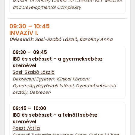
Munich University Center for Children with Medical
and Developmental Complexity
09:30
–
10:45
INVAZÍV I.
Üléselnök: Sasi-Szabó László, Karoliny Anna
09:30
–
09:45
IBD és sebészet – a gyermeksebész
szemével
Sasi-Szabó László
Debreceni Egyetem Klinikai Központ
Gyermekgyógyászati Intézet, Gyermeksebészeti
osztály, Debrecen
09:45
–
10:00
IBD és sebészet – a felnőttsebész
szemével
Paszt Attila