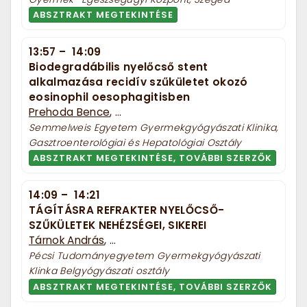
ABSZTRAKT MEGTEKINTÉSE
13:57
–
14:09
Biodegradábilis nyelőcső stent
alkalmazása recidív szűkületet okozó
eosinophil oesophagitisben
Prehoda Bence
, ...
Semmelweis Egyetem Gyermekgyógyászati Klinika,
Gasztroenterológiai és Hepatológiai Osztály
ABSZTRAKT MEGTEKINTÉSE, TOVÁBBI SZERZŐK
14:09
–
14:21
TÁGÍTÁSRA REFRAKTER NYELŐCSŐ-
SZŰKÜLETEK NEHÉZSÉGEI, SIKEREI
Tárnok András
, ...
Pécsi Tudományegyetem Gyermekgyógyászati
Klinka Belgyógyászati osztály
ABSZTRAKT MEGTEKINTÉSE, TOVÁBBI SZERZŐK