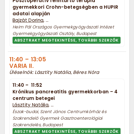
Posztoperatív fenntartó terápia
gyermekkori Crohn-betegségben a HUPIR
adatai alapján
Bajzát Dorina
, ...
Heim Pál Országos Gyermekgyógyászati Intézet
Gyermekgyógyászati Osztály, Budapest
ABSZTRAKT MEGTEKINTÉSE, TOVÁBBI SZERZŐK
11:40
–
13:05
VARIA II.
Üléselnök: Lásztity Natália, Béres Nóra
11:40
–
11:52
Krónikus pancreatitis gyermekkorban – 4
centrum betegei
Lásztity Natália
, ...
Észak-budai, Szent János Centrumkórház és
Szakrendelő Gyermek Gasztroenterológiai
Szakrendelés, Budapest
ABSZTRAKT MEGTEKINTÉSE, TOVÁBBI SZERZŐK