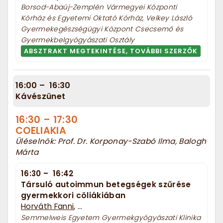
Borsod-Abaúj-Zemplén Vármegyei Központi
Kórház és Egyetemi Oktató Kórház, Velkey László
Gyermekegészségügyi Központ Csecsemő és
Gyermekbelgyógyászati Osztály
ABSZTRAKT MEGTEKINTÉSE, TOVÁBBI SZERZŐK
16:00
–
16:30
Kávészünet
16:30
–
17:30
COELIAKIA
Üléselnök: Prof. Dr. Korponay-Szabó Ilma, Balogh
Márta
16:30
–
16:42
Társuló autoimmun betegségek szűrése
gyermekkori cöliákiában
Horváth Fanni
, ...
Semmelweis Egyetem Gyermekgyógyászati Klinika