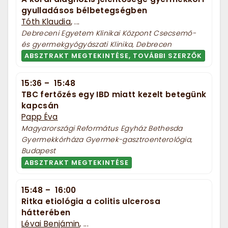
gyulladásos bélbetegségben
Tóth Klaudia
, ...
Debreceni Egyetem Klinikai Központ Csecsemő-
és gyermekgyógyászati Klinika, Debrecen
ABSZTRAKT MEGTEKINTÉSE, TOVÁBBI SZERZŐK
15:36
–
15:48
TBC fertőzés egy IBD miatt kezelt betegünk
kapcsán
Papp Éva
Magyarországi Református Egyház Bethesda
Gyermekkórháza Gyermek-gasztroenterológia,
Budapest
ABSZTRAKT MEGTEKINTÉSE
15:48
–
16:00
Ritka etiológia a colitis ulcerosa
hátterében
Lévai Benjámin
, ...