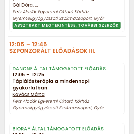
Gál Dóra
, ...
Petz Aladár Egyetemi Oktató Kórház
Gyermekgyógyászati Szakmacsoport, Győr
ABSZTRAKT MEGTEKINTÉSE, TOVÁBBI SZERZŐK
12:05
–
12:45
SZPONZORÁLT ELŐADÁSOK III.
DANONE ÁLTAL TÁMOGATOTT ELŐADÁS
12:05
–
12:25
Táplálásterápia a mindennapi
gyakorlatban
Kovács Márta
Petz Aladár Egyetemi Oktató Kórház
Gyermekgyógyászati Szakmacsoport, Győr
BIORAY ÁLTAL TÁMOGATOTT ELŐADÁS