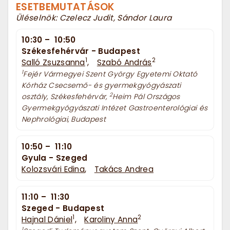
ESETBEMUTATÁSOK
Üléselnök: Czelecz Judit, Sándor Laura
10:30
–
10:50
Székesfehérvár - Budapest
1
2
Salló Zsuzsanna
,
Szabó András
1
Fejér Vármegyei Szent György Egyetemi Oktató
Kórház Csecsemő- és gyermekgyógyászati
2
osztály, Székesfehérvár,
Heim Pál Országos
Gyermekgyógyászati Intézet Gastroenterológiai és
Nephrológiai, Budapest
10:50
–
11:10
Gyula - Szeged
Kolozsvári Edina
,
Takács Andrea
11:10
–
11:30
Szeged - Budapest
1
2
Hajnal Dániel
,
Karoliny Anna
1