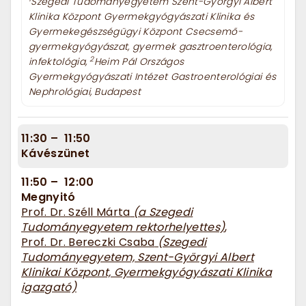
Szegedi Tudományegyetem Szent-Györgyi Albert
Klinika Központ Gyermekgyógyászati Klinika és
Gyermekegészségügyi Központ Csecsemő-
gyermekgyógyászat, gyermek gasztroenterológia,
2
infektológia,
Heim Pál Országos
Gyermekgyógyászati Intézet Gastroenterológiai és
Nephrológiai, Budapest
11:30
–
11:50
Kávészünet
11:50
–
12:00
Megnyitó
Prof. Dr. Széll Márta
(a Szegedi
Tudományegyetem rektorhelyettes)
,
Prof. Dr. Bereczki Csaba
(Szegedi
Tudományegyetem, Szent-Györgyi Albert
Klinikai Központ, Gyermekgyógyászati Klinika
igazgató)