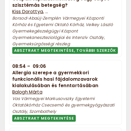
szisztémás betegség?
Kiss Dorottya
, ...
Borsod-Abaúj-Zemplén Vármegyei Központi
Kórház és Egyetemi Oktató Kórház, Velkey László
Gyermekegészségügyi Központ
Gyermekaneszteziológiai és Intenzív Osztály,
Gyermeksürgősségi részleg
ABSZTRAKT MEGTEKINTÉSE, TOVÁBBI SZERZŐK
08:54
–
09:06
Allergia szerepe a gyermekkori
funkcionális hasi fájdalomzavarok
kialakulásában és fenntartásában
Balogh Márta
Vas Vármegyei Markusovszky Egyetemi
Oktatókórház Csecsemő és gyermekgyógyászati
Osztály, Szombathely
ABSZTRAKT MEGTEKINTÉSE