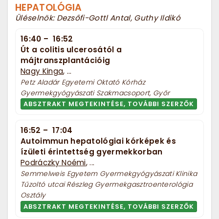
HEPATOLÓGIA
Üléselnök: Dezsőfi-Gottl Antal, Guthy Ildikó
16:40
–
16:52
Út a colitis ulcerosától a
májtranszplantációig
Nagy Kinga
, ...
Petz Aladár Egyetemi Oktató Kórház
Gyermekgyógyászati Szakmacsoport, Győr
ABSZTRAKT MEGTEKINTÉSE, TOVÁBBI SZERZŐK
16:52
–
17:04
Autoimmun hepatológiai kórképek és
ízületi érintettség gyermekkorban
Podráczky Noémi
, ...
Semmelweis Egyetem Gyermekgyógyászati Klinika
Tűzoltó utcai Részleg Gyermekgasztroenterológia
Osztály
ABSZTRAKT MEGTEKINTÉSE, TOVÁBBI SZERZŐK