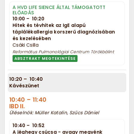
A HVD LIFE SIENCE ÁLTAL TÁMOGATOTT
ELŐADÁS
10:00
–
10:20
Hitek és tévhitek az IgE alapú
táplálékallergia korszerű diagnózisában
és kezelésében
Csáki Csilla
Református Pulmonológiai Centrum Törökbálint
ABSZTRAKT MEGTEKINTÉSE
10:20
–
10:40
Kávészünet
10:40
–
11:40
IBD II.
Üléselnök: Müller Katalin, Szűcs Dániel
10:40
–
10:52
A jéghegy csúcsa - avagy megyénk