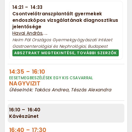
14:21
–
14:33
Csontvelőtranszplantált gyermekek
endoszkópos vizsgálatának diagnosztikus
jelentősége
Havai András
, ...
Heim Pál Országos Gyermekgyógyászati Intézet
Gastroenterológiai és Nephrológiai, Budapest
ABSZTRAKT MEGTEKINTÉSE, TOVÁBBI SZERZŐK
14:35
–
16:10
EESETMEGBESZÉLÉSEK EGY KIS CSAVARRAL
NAGYVIZIT
Üléselnök: Takács Andrea, Tészás Alexandra
16:10
–
16:40
Kávészünet
16:40
–
17:30