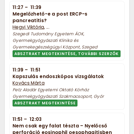
11:27
–
11:39
Megelőzhető-e a post ERCP-s
pancreatitis?
Hegyi Viktória
, ...
Szegedi Tudomány Egyetem ÁOK,
Gyermekgyógyászati Klinika és
Gyermekegészségügyi Központ, Szeged
ABSZTRAKT MEGTEKINTÉSE, TOVÁBBI SZERZŐK
11:39
–
11:51
Kapszulás endoszkópos vizsgálatok
Kovács Márta
Petz Aladár Egyetemi Oktató Kórház
Gyermekgyógyászati Szakmacsoport, Győr
ABSZTRAKT MEGTEKINTÉSE
11:51
–
12:03
Nem csak egy falat tészta – Nyelőcső
perforáció eosinophil oesophagitisben