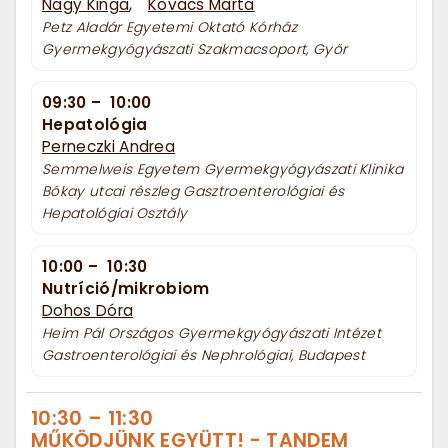
Nagy Kinga
,
Kovács Márta
Petz Aladár Egyetemi Oktató Kórház
Gyermekgyógyászati Szakmacsoport, Győr
09:30
–
10:00
Hepatológia
Perneczki Andrea
Semmelweis Egyetem Gyermekgyógyászati Klinika
Bókay utcai részleg Gasztroenterológiai és
Hepatológiai Osztály
10:00
–
10:30
Nutríció/mikrobiom
Dohos Dóra
Heim Pál Országos Gyermekgyógyászati Intézet
Gastroenterológiai és Nephrológiai, Budapest
10:30
–
11:30
MŰKÖDJÜNK EGYÜTT! - TANDEM