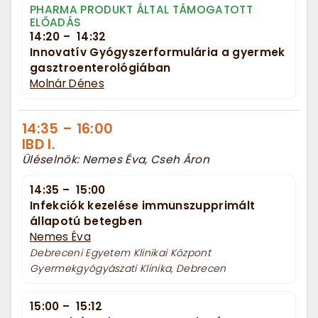
PHARMA PRODUKT ÁLTAL TÁMOGATOTT
ELŐADÁS
14:20
–
14:32
Innovatív Gyógyszerformulária a gyermek
gasztroenterológiában
Molnár Dénes
14:35
–
16:00
IBD I.
Üléselnök: Nemes Éva, Cseh Áron
14:35
–
15:00
Infekciók kezelése immunszupprimált
állapotú betegben
Nemes Éva
Debreceni Egyetem Klinikai Központ
Gyermekgyógyászati Klinika, Debrecen
15:00
–
15:12