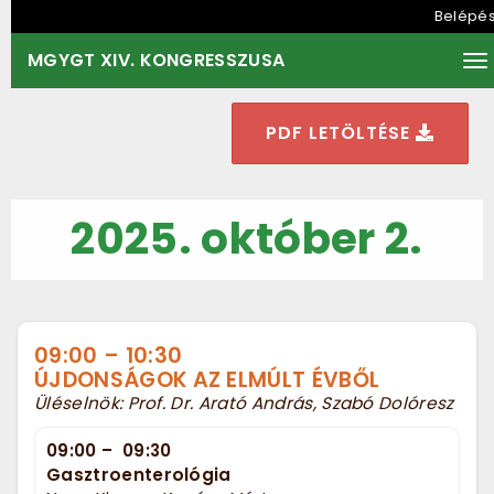
Belépé
MGYGT XIV. KONGRESSZUSA
To
PDF LETÖLTÉSE
2025. október 2.
09:00
–
10:30
ÚJDONSÁGOK AZ ELMÚLT ÉVBŐL
Üléselnök: Prof. Dr. Arató András, Szabó Dolóresz
09:00
–
09:30
Gasztroenterológia