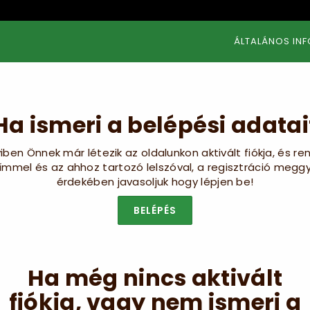
ÁLTALÁNOS IN
Ha ismeri a belépési adatai
ben Önnek már létezik az oldalunkon aktivált fiókja, és ren
ímmel és az ahhoz tartozó lelszóval, a regisztráció megg
érdekében javasoljuk hogy lépjen be!
BELÉPÉS
Ha még nincs aktivált
fiókja, vagy nem ismeri a